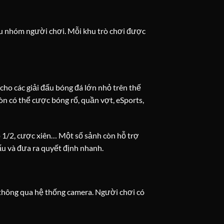
ều nhóm người chơi. Mỗi khu trò chơi được
ho các giải đấu bóng đá lớn nhỏ trên thế
còn có thể cược bóng rổ, quần vợt, eSports,
ệp 1/2, cược xiên… Một số sảnh còn hỗ trợ
đấu và đưa ra quyết định nhanh.
c thông qua hệ thống camera. Người chơi có