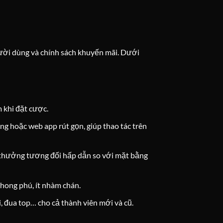
gười dùng và chính sách khuyến mãi. Dưới
m khi đặt cược.
ng hoặc web app rút gọn, giúp thao tác trên
ệ thưởng tương đối hấp dẫn so với mặt bằng
phong phú, ít nhàm chán.
, đua top… cho cả thành viên mới và cũ.