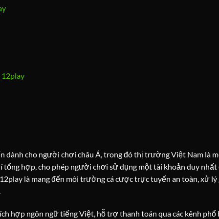
ay
i 12play
yến dành cho người chơi châu Á, trong đó thị trường Việt Nam là
rí tổng hợp, cho phép người chơi sử dụng một tài khoản duy nhất 
 12play là mang đến môi trường cá cược trực tuyến an toàn, xử lý 
.
ch hợp ngôn ngữ tiếng Việt, hỗ trợ thanh toán qua các kênh phổ b