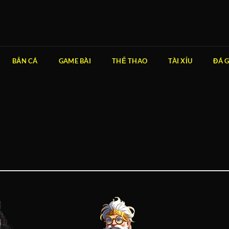
BẮN CÁ
GAME BÀI
THỂ THAO
TÀI XỈU
ĐÁ 