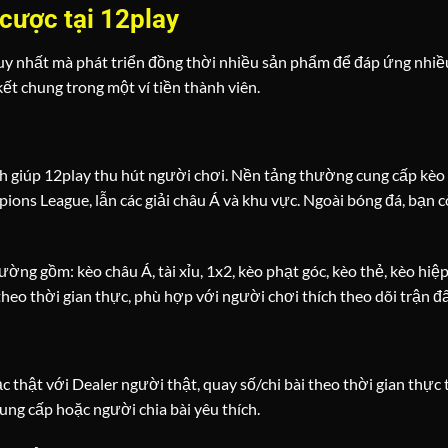
cược tại 12play
uy nhất mà phát triển đồng thời nhiều sản phẩm để đáp ứng nhi
kết chung trong một ví tiền thành viên.
 giúp 12play thu hút người chơi. Nền tảng thường cung cấp kèo c
pions League, lẫn các giải châu Á và khu vực. Ngoài bóng đá, bạn 
hường gồm: kèo châu Á, tài xỉu, 1x2, kèo phạt góc, kèo thẻ, kèo hi
i theo thời gian thực, phù hợp với người chơi thích theo dõi trận 
c thật với Dealer người thật, quay số/chi bài theo thời gian thự
ung cấp hoặc người chia bài yêu thích.