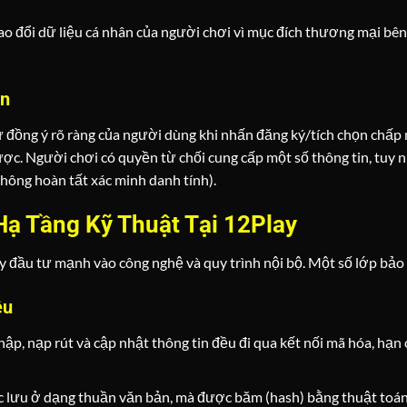
o đổi dữ liệu cá nhân của người chơi vì mục đích thương mại bên 
ận
sự đồng ý rõ ràng của người dùng khi nhấn đăng ký/tích chọn chấp 
ợc. Người chơi có quyền từ chối cung cấp một số thông tin, tuy n
không hoàn tất xác minh danh tính).
Hạ Tầng Kỹ Thuật Tại 12Play
y đầu tư mạnh vào công nghệ và quy trình nội bộ. Một số lớp bảo
ệu
hập, nạp rút và cập nhật thông tin đều đi qua kết nối mã hóa, hạn
lưu ở dạng thuần văn bản, mà được băm (hash) bằng thuật toán h