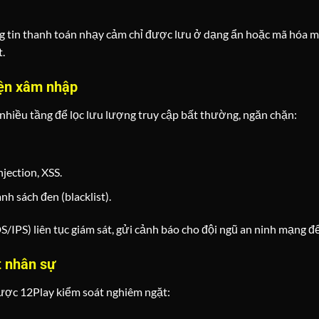
ng tin thanh toán nhạy cảm chỉ được lưu ở dạng ẩn hoặc mã hóa m
t.
iện xâm nhập
 nhiều tầng để lọc lưu lượng truy cập bất thường, ngăn chặn:
jection, XSS.
nh sách đen (blacklist).
/IPS) liên tục giám sát, gửi cảnh báo cho đội ngũ an ninh mạng để
t nhân sự
được 12Play kiểm soát nghiêm ngặt: