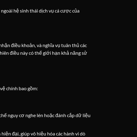
ngoài hệ sinh thái dịch vụ cá cược của
nhận điều khoản, và nghĩa vụ tuân thủ các
hiên điều này có thể giới hạn khả năng sử
 vệ chính bao gồm:
 chế nguy cơ nghe lén hoặc đánh cắp dữ liệu
iện đại, giúp vô hiệu hóa các hành vi dò