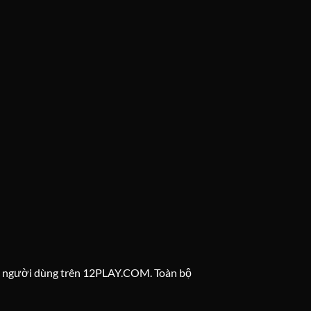
liệu người dùng trên 12PLAY.COM. Toàn bộ