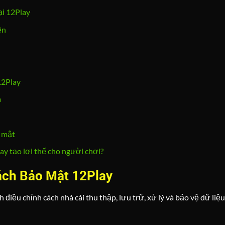
ại 12Play
ền
12Play
a
o mật
ay tạo lợi thế cho người chơi?
ách Bảo Mật 12Play
h điều chỉnh cách nhà cái thu thập, lưu trữ, xử lý và bảo vệ dữ 