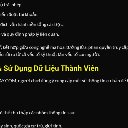
ộ trái phép.
hiếm đoạt tài khoản.
đích vận hành nền tảng cá cược.
và quy định pháp lý liên quan.
 kết hợp giữa công nghệ mã hóa, tường lửa, phân quyền truy cập n
u rủi ro từ cả yếu tố kỹ thuật lẫn yếu tố con người.
& Sử Dụng Dữ Liệu Thành Viên
LAY.COM, người chơi đồng ý cung cấp một số thông tin cơ bản để 
có thể thu thập các nhóm thông tin sau:
y sinh, quốc gia cư trú, giới tính.