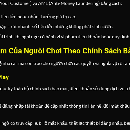
 Your Customer) và AML (Anti-Money Laundering) bằng cách:
 tiền lớn hoặc nhận thưởng giá trị cao.
nạp – rút nhanh, số tiền lớn nhưng không phát sinh cược.
i trình khi nghi ngờ có hành vi vi phạm điều khoản hoặc quy định
iệm Của Người Chơi Theo Chính Sách B
nhà cái, mà còn trao cho người chơi các quyền và nghĩa vụ rõ ràn
Play
 đọc kỹ toàn bộ chinh sach bao mat, điều khoản sử dụng dịch vụ
ể đăng nhập tài khoản để cập nhật thông tin liên hệ, đổi mật khẩu
i ngờ có truy cập lạ, bị lộ mật khẩu, thất lạc thiết bị đăng nhập, 