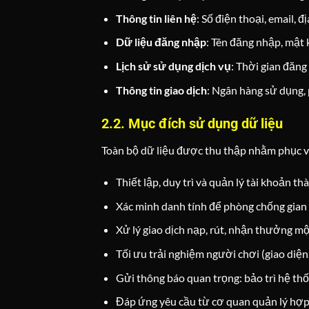
Thông tin liên hệ
: Số điện thoại, email, đ
Dữ liệu đăng nhập
: Tên đăng nhập, mật k
Lịch sử sử dụng dịch vụ
: Thời gian đăng
Thông tin giao dịch
: Ngân hàng sử dụng, 
2.2. Mục đích sử dụng dữ liệu
Toàn bộ dữ liệu được thu thập nhằm phục vụ
Thiết lập, duy trì và quản lý tài khoản th
Xác minh danh tính để phòng chống gian l
Xử lý giao dịch nạp, rút, nhận thưởng mộ
Tối ưu trải nghiệm người chơi (giao diện
Gửi thông báo quan trọng: bảo trì hệ thố
Đáp ứng yêu cầu từ cơ quan quản lý hợp 