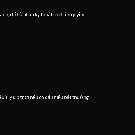
ạnh, chỉ bộ phận kỹ thuật có thẩm quyền
 xử lý kịp thời nếu có dấu hiệu bất thường.