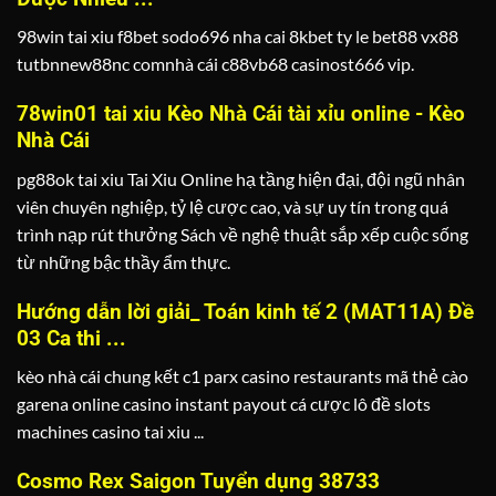
98win tai xiu f8bet sodo696 nha cai 8kbet ty le bet88 vx88
tutbnnew88nc comnhà cái c88vb68 casinost666 vip.
78win01 tai xiu Kèo Nhà Cái tài xỉu online - Kèo
Nhà Cái
pg88ok tai xiu Tai Xiu Online hạ tầng hiện đại, đội ngũ nhân
viên chuyên nghiệp, tỷ lệ cược cao, và sự uy tín trong quá
trình nạp rút thưởng Sách về nghệ thuật sắp xếp cuộc sống
từ những bậc thầy ẩm thực.
Hướng dẫn lời giải_ Toán kinh tế 2 (MAT11A) Đề
03 Ca thi ...
kèo nhà cái chung kết c1 parx casino restaurants mã thẻ cào
garena online casino instant payout cá cược lô đề slots
machines casino tai xiu ...
Cosmo Rex Saigon Tuyển dụng 38733