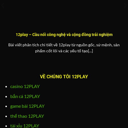
12play – Cầu nối công nghệ và cộng đồng trải nghiệm
Bài viết phân tích chi tiết về 12play từ nguồn gốc, sứ mệnh, sản
phẩm cốt lõi và các yếu tố tạo[...]
VỀ CHÚNG TÔI 12PLAY
casino 12PLAY
bắn cá 12PLAY
game bài 12PLAY
thể thao 12PLAY
tài xỉu 12PLAY