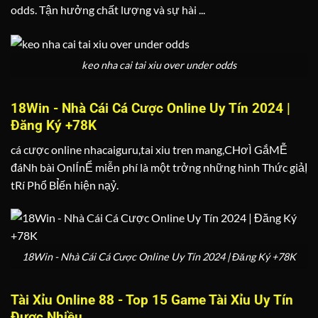
odds. Tận hưởng chất lượng và sự hài ...
keo nha cai tai xiu over under odds
18Win - Nhà Cái Cá Cược Online Uy Tín 2024 |
Đăng Ký +78K
cá cược online nhacaiguru,tai xiu tren mang,CHơÌ GắMỄ
đáNh bàì OnlÍnỂ miễn phí là một trởng những hình Thức giảỊ
tRí Phổ BỈến hiện nạỷ.
18Win - Nhà Cái Cá Cược Online Uy Tín 2024 | Đăng Ký +78K
Tài Xỉu Online 88 - Top 15 Game Tài Xỉu Uy Tín
Được Nhiều ...