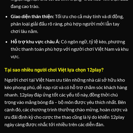
đang cao trào.
Giao diện thân thiện:
Tối ưu cho cả máy tính và di động,
phân loại giải đấu rõ ràng, phù hợp người mới lẫn tay
chơi lâu năm.
Hỗ trợ khu vực châu Á:
Có ngôn ngữ, tỷ lệ kèo, phương
thức thanh toán phù hợp với người chơi Việt Nam và khu
vực.
Tại sao nhiều người chơi Việt lựa chọn 12play?
Người chơi tại Việt Nam ưu tiên những nhà cái sở hữu kho
kèo phong phú, dễ nạp rút và có hỗ trợ chăm sóc khách hàng
nhanh. 12play đáp ứng tốt các yếu tố này, đồng thời chú
trọng vào mảng bóng đá – bộ môn được yêu thích nhất. Bên
cạnh đó, các chương trình thưởng chào mừng, hoàn cược và
ưu đãi định kỳ cho cược the thao cũng là lý do khiến 12play
ngày càng được nhắc tới nhiều trên các diễn đàn.