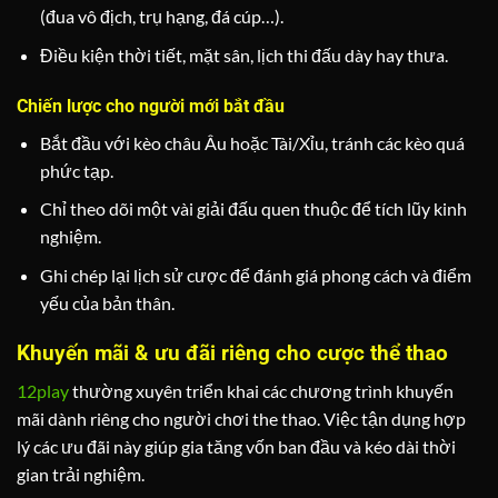
(đua vô địch, trụ hạng, đá cúp…).
Điều kiện thời tiết, mặt sân, lịch thi đấu dày hay thưa.
Chiến lược cho người mới bắt đầu
Bắt đầu với kèo châu Âu hoặc Tài/Xỉu, tránh các kèo quá
phức tạp.
Chỉ theo dõi một vài giải đấu quen thuộc để tích lũy kinh
nghiệm.
Ghi chép lại lịch sử cược để đánh giá phong cách và điểm
yếu của bản thân.
Khuyến mãi & ưu đãi riêng cho cược thể thao
12play
thường xuyên triển khai các chương trình khuyến
mãi dành riêng cho người chơi the thao. Việc tận dụng hợp
lý các ưu đãi này giúp gia tăng vốn ban đầu và kéo dài thời
gian trải nghiệm.