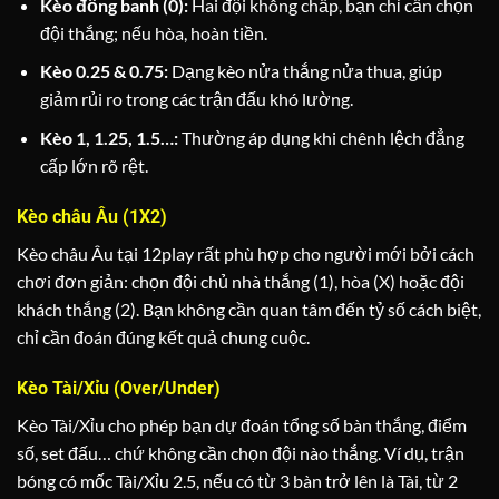
Kèo đồng banh (0):
Hai đội không chấp, bạn chỉ cần chọn
đội thắng; nếu hòa, hoàn tiền.
Kèo 0.25 & 0.75:
Dạng kèo nửa thắng nửa thua, giúp
giảm rủi ro trong các trận đấu khó lường.
Kèo 1, 1.25, 1.5…:
Thường áp dụng khi chênh lệch đẳng
cấp lớn rõ rệt.
Kèo châu Âu (1X2)
Kèo châu Âu tại 12play rất phù hợp cho người mới bởi cách
chơi đơn giản: chọn đội chủ nhà thắng (1), hòa (X) hoặc đội
khách thắng (2). Bạn không cần quan tâm đến tỷ số cách biệt,
chỉ cần đoán đúng kết quả chung cuộc.
Kèo Tài/Xỉu (Over/Under)
Kèo Tài/Xỉu cho phép bạn dự đoán tổng số bàn thắng, điểm
số, set đấu… chứ không cần chọn đội nào thắng. Ví dụ, trận
bóng có mốc Tài/Xỉu 2.5, nếu có từ 3 bàn trở lên là Tài, từ 2