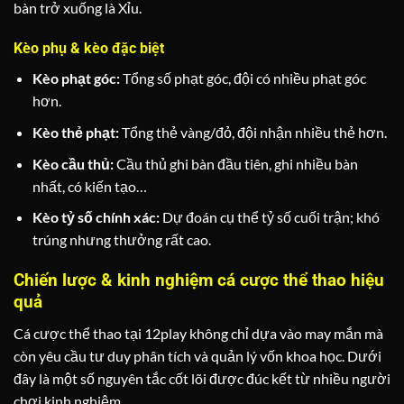
bàn trở xuống là Xỉu.
Kèo phụ & kèo đặc biệt
Kèo phạt góc:
Tổng số phạt góc, đội có nhiều phạt góc
hơn.
Kèo thẻ phạt:
Tổng thẻ vàng/đỏ, đội nhận nhiều thẻ hơn.
Kèo cầu thủ:
Cầu thủ ghi bàn đầu tiên, ghi nhiều bàn
nhất, có kiến tạo…
Kèo tỷ số chính xác:
Dự đoán cụ thể tỷ số cuối trận; khó
trúng nhưng thưởng rất cao.
Chiến lược & kinh nghiệm cá cược thể thao hiệu
quả
Cá cược thể thao tại 12play không chỉ dựa vào may mắn mà
còn yêu cầu tư duy phân tích và quản lý vốn khoa học. Dưới
đây là một số nguyên tắc cốt lõi được đúc kết từ nhiều người
chơi kinh nghiệm.