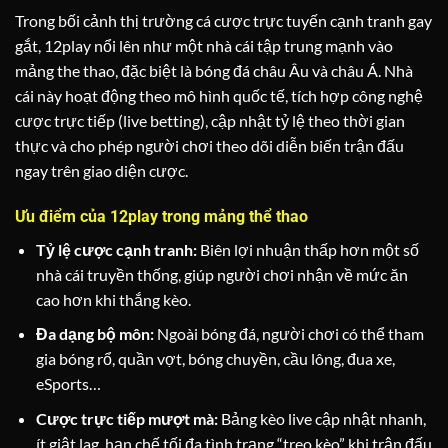
Trong bối cảnh thị trường cá cược trực tuyến cạnh tranh gay
gắt, 12play nổi lên như một nhà cái tập trung mạnh vào
mảng the thao, đặc biệt là bóng đá châu Âu và châu Á. Nhà
cái này hoạt động theo mô hình quốc tế, tích hợp công nghệ
cược trực tiếp (live betting), cập nhật tỷ lệ theo thời gian
thực và cho phép người chơi theo dõi diễn biến trận đấu
ngay trên giao diện cược.
Ưu điểm của 12play trong mảng thể thao
Tỷ lệ cược cạnh tranh:
Biên lợi nhuận thấp hơn một số
nhà cái truyền thống, giúp người chơi nhận về mức ăn
cao hơn khi thắng kèo.
Đa dạng bộ môn:
Ngoài bóng đá, người chơi có thể tham
gia bóng rổ, quần vợt, bóng chuyền, cầu lông, đua xe,
eSports…
Cược trực tiếp mượt mà:
Bảng kèo live cập nhật nhanh,
ít giật lag, hạn chế tối đa tình trạng “treo kèo” khi trận đấu