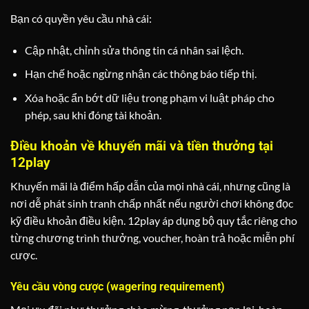
Bạn có quyền yêu cầu nhà cái:
Cập nhật, chỉnh sửa thông tin cá nhân sai lệch.
Hạn chế hoặc ngừng nhận các thông báo tiếp thị.
Xóa hoặc ẩn bớt dữ liệu trong phạm vi luật pháp cho
phép, sau khi đóng tài khoản.
Điều khoản về khuyến mãi và tiền thưởng tại
12play
Khuyến mãi là điểm hấp dẫn của mọi nhà cái, nhưng cũng là
nơi dễ phát sinh tranh chấp nhất nếu người chơi không đọc
kỹ điều khoản điều kiện. 12play áp dụng bộ quy tắc riêng cho
từng chương trình thưởng, voucher, hoàn trả hoặc miễn phí
cược.
Yêu cầu vòng cược (wagering requirement)