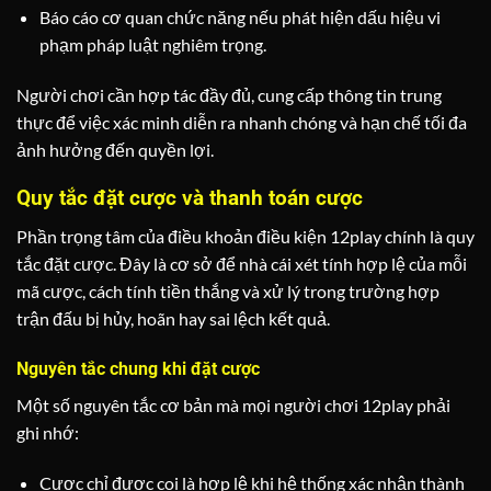
Báo cáo cơ quan chức năng nếu phát hiện dấu hiệu vi
phạm pháp luật nghiêm trọng.
Người chơi cần hợp tác đầy đủ, cung cấp thông tin trung
thực để việc xác minh diễn ra nhanh chóng và hạn chế tối đa
ảnh hưởng đến quyền lợi.
Quy tắc đặt cược và thanh toán cược
Phần trọng tâm của điều khoản điều kiện 12play chính là quy
tắc đặt cược. Đây là cơ sở để nhà cái xét tính hợp lệ của mỗi
mã cược, cách tính tiền thắng và xử lý trong trường hợp
trận đấu bị hủy, hoãn hay sai lệch kết quả.
Nguyên tắc chung khi đặt cược
Một số nguyên tắc cơ bản mà mọi người chơi 12play phải
ghi nhớ:
Cược chỉ được coi là hợp lệ khi hệ thống xác nhận thành