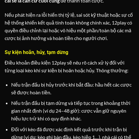
cái sẽ là căn cứ cuối cùng
để thanh toán cược.
Nếu phát hiện ra lỗi hiển thị tỷ lệ, sai sót kỹ thuật hoặc sự cố
hệ thống khiến kết quả tính toán không chính xác, 12play có
quyền điều chỉnh lại hoặc vô hiệu một phần/toàn bộ các mã
cược bị ảnh hưởng và hoàn tiền cho người chơi.
Sự kiện hoãn, hủy, tạm dừng
Điều khoản điều kiện 12play sẽ nêu rõ cách xử lý đối với
từng loại kèo khi sự kiện bị hoãn hoặc hủy. Thông thường:
Nếu trận đấu bị hủy trước khi bắt đầu: hầu hết các cược
sẽ được hoàn tiền.
Nếu trận đấu bị tạm dừng và tiếp tục trong khoảng thời
gian nhất định (ví dụ 24–48 giờ): cược vẫn giữ nguyên
hiệu lực trừ khi có quy định khác.
Đối với kèo đã được xác định kết quả trước khi trận bị
dừng (ví dụ: kèo ghi bàn đầu, kèo hiệp 1…), nhà cái có thể