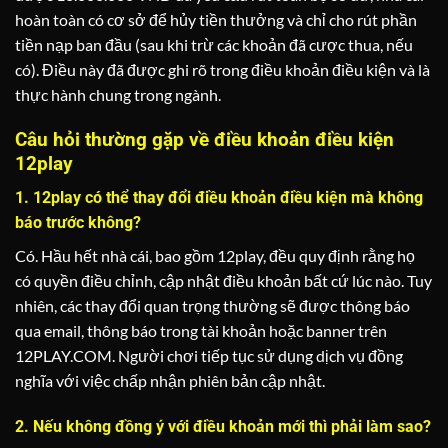
hoàn toàn có cơ sở để hủy tiền thưởng và chỉ cho rút phần
tiền nạp ban đầu (sau khi trừ các khoản đã cược thua, nếu
có). Điều này đã được ghi rõ trong điều khoản điều kiện và là
thực hành chung trong ngành.
Câu hỏi thường gặp về điều khoản điều kiện
12play
1. 12play có thể thay đổi điều khoản điều kiện mà không
báo trước không?
Có. Hầu hết nhà cái, bao gồm 12play, đều quy định rằng họ
có quyền điều chỉnh, cập nhật điều khoản bất cứ lúc nào. Tuy
nhiên, các thay đổi quan trọng thường sẽ được thông báo
qua email, thông báo trong tài khoản hoặc banner trên
12PLAY.COM. Người chơi tiếp tục sử dụng dịch vụ đồng
nghĩa với việc chấp nhận phiên bản cập nhật.
2. Nếu không đồng ý với điều khoản mới thì phải làm sao?