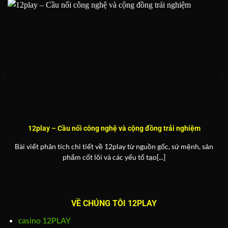
12play – Cầu nối công nghệ và cộng đồng trải nghiệm
Bài viết phân tích chi tiết về 12play từ nguồn gốc, sứ mệnh, sản
phẩm cốt lõi và các yếu tố tạo[...]
VỀ CHÚNG TÔI 12PLAY
casino 12PLAY