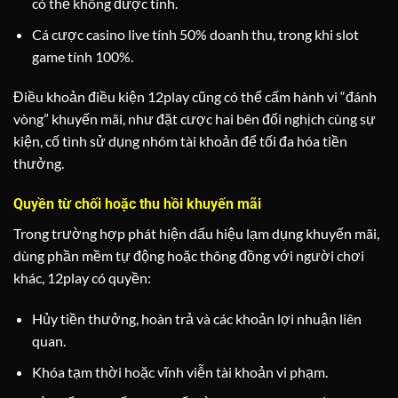
có thể không được tính.
Cá cược casino live tính 50% doanh thu, trong khi slot
game tính 100%.
Điều khoản điều kiện 12play cũng có thể cấm hành vi “đánh
vòng” khuyến mãi, như đặt cược hai bên đối nghịch cùng sự
kiện, cố tình sử dụng nhóm tài khoản để tối đa hóa tiền
thưởng.
Quyền từ chối hoặc thu hồi khuyến mãi
Trong trường hợp phát hiện dấu hiệu lạm dụng khuyến mãi,
dùng phần mềm tự động hoặc thông đồng với người chơi
khác, 12play có quyền:
Hủy tiền thưởng, hoàn trả và các khoản lợi nhuận liên
quan.
Khóa tạm thời hoặc vĩnh viễn tài khoản vi phạm.