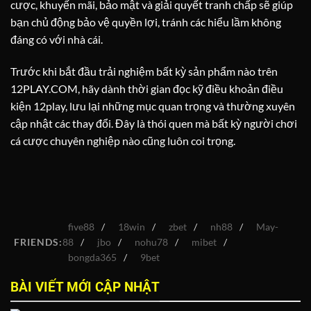
cược, khuyến mãi, bảo mật và giải quyết tranh chấp sẽ giúp
bạn chủ động bảo vệ quyền lợi, tránh các hiểu lầm không
đáng có với nhà cái.
Trước khi bắt đầu trải nghiệm bất kỳ sản phẩm nào trên
12PLAY.COM, hãy dành thời gian đọc kỹ điều khoản điều
kiện 12play, lưu lại những mục quan trọng và thường xuyên
cập nhật các thay đổi. Đây là thói quen mà bất kỳ người chơi
cá cược chuyên nghiệp nào cũng luôn coi trọng.
five88
18win
zbet
nh88
May-
FRIENDS:
88
jbo
nohu78
mibet
bongda365
9bet
BÀI VIẾT MỚI CẬP NHẬT