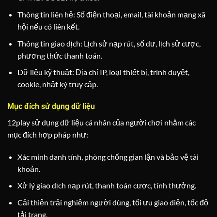
Thông tin liên hệ: Số điện thoại, email, tài khoản mạng xã
hội nếu có liên kết.
Thông tin giao dịch: Lịch sử nạp rút, số dư, lịch sử cược,
phương thức thanh toán.
Dữ liệu kỹ thuật: Địa chỉ IP, loại thiết bị, trình duyệt,
cookie, nhật ký truy cập.
Mục đích sử dụng dữ liệu
12play sử dụng dữ liệu cá nhân của người chơi nhằm các
mục đích hợp pháp như:
Xác minh danh tính, phòng chống gian lận và bảo vệ tài
khoản.
Xử lý giao dịch nạp rút, thanh toán cược, tính thưởng.
Cải thiện trải nghiệm người dùng, tối ưu giao diện, tốc độ
tải trang.