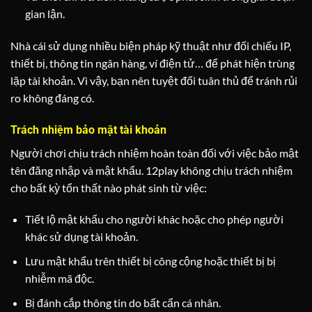
gian lận.
Nhà cái sử dụng nhiều biện pháp kỹ thuật như đối chiếu IP,
thiết bị, thông tin ngân hàng, ví điện tử… để phát hiện trùng
lặp tài khoản. Vì vậy, bạn nên tuyệt đối tuân thủ để tránh rủi
ro không đáng có.
Trách nhiệm bảo mật tài khoản
Người chơi chịu trách nhiệm hoàn toàn đối với việc bảo mật
tên đăng nhập và mật khẩu. 12play không chịu trách nhiệm
cho bất kỳ tổn thất nào phát sinh từ việc:
Tiết lộ mật khẩu cho người khác hoặc cho phép người
khác sử dụng tài khoản.
Lưu mật khẩu trên thiết bị công cộng hoặc thiết bị bị
nhiễm mã độc.
Bị đánh cắp thông tin do bất cẩn cá nhân.