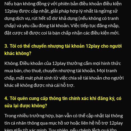
Nếu bạn không đồng ý với phiên bản điều khoản điều kiện
12play được cập nhật, giải pháp hợp lý nhất là ngừng sử
dụng dịch vụ, rút hết số dư khả dụng (nếu không có tranh
chấp) và yêu cầu đóng tài khoản. Việc tiếp tục đăng nhập,
đặt cược sẽ được coi là bạn chấp nhận các điều kiện mới.
3. Tôi có thể chuyển nhượng tài khoản 12play cho người
khác không?
Không. Điều khoản của 12play thường cấm mọi hình thức
mua bán, cho thuê, chuyển nhượng tài khoản. Mọi tranh
chấp, mất mát phát sinh từ việc chia sẻ tài khoản cho người
khác sẽ không được nhà cái hỗ trợ.
4. Tôi quên cung cấp thông tin chính xác khi đăng ký, có
sửa lại được không?
Trong nhiều trường hợp, bạn vẫn có thể cập nhật lại thông
tin cá nhân thông qua mục hồ sơ hoặc liên hệ hỗ trợ 12play
kèm giấy tờ xác minh. Tuy nhiên, nếu chênh lệch quá lớn