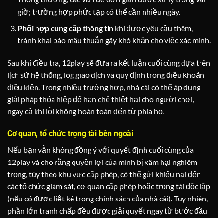
giờ; trường hợp phức tạp có thể cần nhiều ngày.
Phối hợp cung cấp thông tin
khi được yêu cầu thêm,
tránh khai báo mâu thuẫn gây khó khăn cho việc xác minh.
Sau khi điều tra, 12play sẽ đưa ra kết luận cuối cùng dựa trên
lịch sử hệ thống, log giao dịch và quy định trong điều khoản
điều kiện. Trong nhiều trường hợp, nhà cái có thể áp dụng
giải pháp thỏa hiệp để hạn chế thiệt hại cho người chơi,
ngay cả khi lỗi không hoàn toàn đến từ phía họ.
Cơ quan, tổ chức trọng tài bên ngoài
Nếu bạn vẫn không đồng ý với quyết định cuối cùng của
12play và cho rằng quyền lợi của mình bị xâm hại nghiêm
trọng, tùy theo khu vực cấp phép, có thể gửi khiếu nại đến
các tổ chức giám sát, cơ quan cấp phép hoặc trọng tài độc lập
(nếu có được liệt kê trong chính sách của nhà cái). Tuy nhiên,
phần lớn tranh chấp đều được giải quyết ngay từ bước đầu