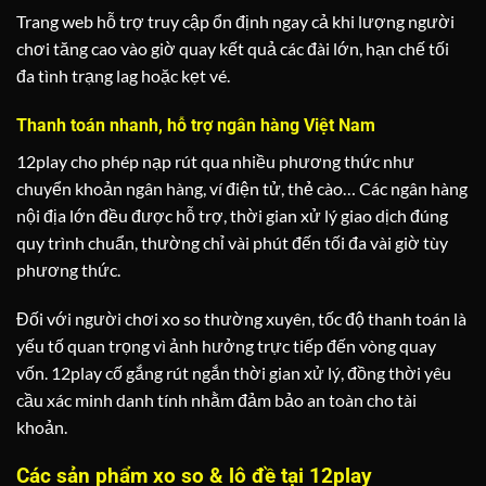
Trang web hỗ trợ truy cập ổn định ngay cả khi lượng người
chơi tăng cao vào giờ quay kết quả các đài lớn, hạn chế tối
đa tình trạng lag hoặc kẹt vé.
Thanh toán nhanh, hỗ trợ ngân hàng Việt Nam
12play cho phép nạp rút qua nhiều phương thức như
chuyển khoản ngân hàng, ví điện tử, thẻ cào… Các ngân hàng
nội địa lớn đều được hỗ trợ, thời gian xử lý giao dịch đúng
quy trình chuẩn, thường chỉ vài phút đến tối đa vài giờ tùy
phương thức.
Đối với người chơi xo so thường xuyên, tốc độ thanh toán là
yếu tố quan trọng vì ảnh hưởng trực tiếp đến vòng quay
vốn. 12play cố gắng rút ngắn thời gian xử lý, đồng thời yêu
cầu xác minh danh tính nhằm đảm bảo an toàn cho tài
khoản.
Các sản phẩm xo so & lô đề tại 12play