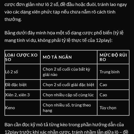
cược đơn giản như lô 2 số, đề đầu hoặc đuôi, tránh lao ngay
vào các dạng xiên phức tạp nếu chưa nắm rõ cách tính
thưởng.
Bảng dưới đây minh họa một số dạng cược phổ biến (tỷ lệ
mang tính ví dụ, không phải tỷ lệ thực tế của 12play):
LOẠI CƯỢC XO
MỨC ĐỘ RỦI
MÔ TẢ NGẮN
SO
RO
Chọn 2 số cuối của bất kỳ
Lô 2 số
Trung bình
giải nào
Đề đặc biệt
Chọn 2 số cuối giải đặc biệt
Cao
Xiên 2, xiên 3
Chọn nhiều cặp số cùng lúc
Cao
Chọn nhiều số, trúng theo
Keno
Tùy chọn
hạng
Bạn cần đọc kỹ mô tả từng kèo trong phần hướng dẫn của
12play trước khi xác nhận cược, tránh nhầm lẫn giữa lô – đề