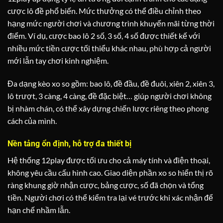
cược lô đề phổ biến. Mức thưởng có thể điều chỉnh theo
hạng mức người chơi và chương trình khuyến mãi từng thời
điểm. Ví dụ, cược bao lô 2 số, 3 số, 4 số được thiết kế với
nhiều mức tiền cược tối thiểu khác nhau, phù hợp cả người
mới lẫn tay chơi kinh nghiệm.
Đa dạng kèo xo so gồm: bao lô, đề đầu, đề đuôi, xiên 2, xiên 3,
lô trượt, 3 càng, 4 càng, đề đặc biệt… giúp người chơi không
bị nhàm chán, có thể xây dựng chiến lược riêng theo phong
cách của mình.
Nền tảng ổn định, hỗ trợ đa thiết bị
Hệ thống 12play được tối ưu cho cả máy tính và điện thoại,
không yêu cầu cấu hình cao. Giao diện phần xo so hiển thị rõ
ràng khung giờ nhận cược, bảng cược, số đã chọn và tổng
tiền. Người chơi có thể kiểm tra lại vé trước khi xác nhận để
hạn chế nhầm lẫn.