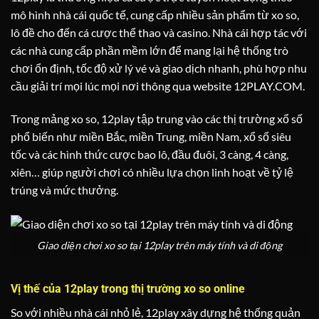
mô hình nhà cái quốc tế, cung cấp nhiều sản phẩm từ xo so,
lô đề cho đến cá cược thể thao và casino. Nhà cái hợp tác với
các nhà cung cấp phần mềm lớn để mang lại hệ thống trò
chơi ổn định, tốc độ xử lý vé và giao dịch nhanh, phù hợp nhu
cầu giải trí mọi lúc mọi nơi thông qua website 12PLAY.COM.
Trong mảng xo so, 12play tập trung vào các thị trường xổ số
phổ biến như miền Bắc, miền Trung, miền Nam, xổ số siêu
tốc và các hình thức cược bao lô, đầu đuôi, 3 càng, 4 càng,
xiên… giúp người chơi có nhiều lựa chọn linh hoạt về tỷ lệ
trúng và mức thưởng.
Giao diện chơi xo so tại 12play trên máy tính và di động
Vị thế của 12play trong thị trường xo so online
So với nhiều nhà cái nhỏ lẻ, 12play xây dựng hệ thống quản