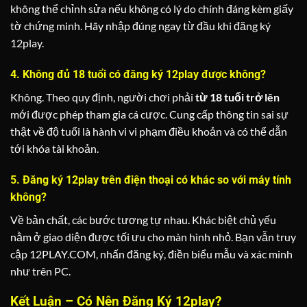
không thể chỉnh sửa nếu không có lý do chính đáng kèm giấy
tờ chứng minh. Hãy nhập đúng ngay từ đầu khi đăng ký
12play.
4. Không đủ 18 tuổi có đăng ký 12play được không?
Không. Theo quy định, người chơi phải
từ 18 tuổi trở lên
mới được phép tham gia cá cược. Cung cấp thông tin sai sự
thật về độ tuổi là hành vi vi phạm điều khoản và có thể dẫn
tới khóa tài khoản.
5. Đăng ký 12play trên điện thoại có khác so với máy tính
không?
Về bản chất, các bước tương tự nhau. Khác biệt chủ yếu
nằm ở giao diện được tối ưu cho màn hình nhỏ. Bạn vẫn truy
cập 12PLAY.COM, nhấn đăng ký, điền biểu mẫu và xác minh
như trên PC.
Kết Luận – Có Nên Đăng Ký 12play?