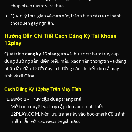
chấp nhận được việc thua.
Quản lý thời gian và cảm xúc, tránh biến cá cược thành
thói quen gây nghiện.
Hướng Dẫn Chi Tiết Cách Đăng Ký Tài Khoản
12play
Quá trình
dang ky 12play
gồm vài bước cơ bản: truy cập
đúng đường dẫn, điền biểu mẫu, xác nhận thông tin và đăng
nhập lần đầu. Dưới đây là hướng dẫn chi tiết cho cả máy
tính và di động.
Cách Đăng Ký 12play Trên Máy Tính
Bước 1 – Truy cập đúng trang chủ
Mở trình duyệt và truy cập domain chính thức
12PLAY.COM. Nên lưu trang này vào bookmark để tránh
nhầm lẫn với các website giả mạo.