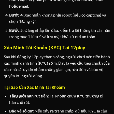
hoặc email.
Bước 4
: Xác nhận không phải robot (nếu có captcha) và
chọn "Đăng ký".
Bước 5
: Đăng nhập lần đầu, kiểm tra lại thông tin cá nhân
trong mục "Hồ sơ" và lưu mật khẩu ở nơi an toàn.
Xác Minh Tài Khoản (KYC) Tại 12play
Sau khi đăng ký 12play thành công, người chơi nên tiến hành
xác minh danh tính (KYC) sớm. Đây là yêu cầu tiêu chuẩn của
các nhà cái uy tín nhằm chống gian lận, rửa tiền và bảo vệ
quyền lợi người dùng.
Tại Sao Cần Xác Minh Tài Khoản?
Tăng giới hạn rút tiền
: Tài khoản chưa KYC thường bị
hạn chế rút.
Bảo vệ số dư
: Nếu xảy ra tranh chấp, dữ liệu KYC là căn