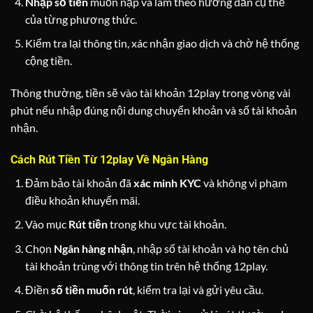
Nhập số tiền
muốn nạp và làm theo hướng dẫn cụ thể
của từng phương thức.
Kiểm tra lại thông tin, xác nhận giao dịch và chờ hệ thống
cộng tiền.
Thông thường, tiền sẽ vào tài khoản 12play trong vòng vài
phút nếu nhập đúng nội dung chuyển khoản và số tài khoản
nhận.
Cách Rút Tiền Từ 12play Về Ngân Hàng
Đảm bảo tài khoản đã
xác minh KYC
và không vi phạm
điều khoản khuyến mãi.
Vào mục
Rút tiền
trong khu vực tài khoản.
Chọn
Ngân hàng nhận
, nhập số tài khoản và họ tên chủ
tài khoản trùng với thông tin trên hệ thống 12play.
Điền
số tiền muốn rút
, kiểm tra lại và gửi yêu cầu.