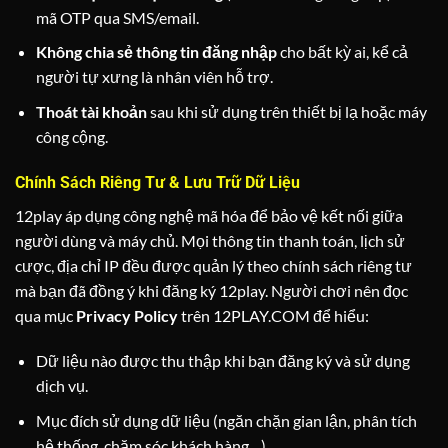
mã OTP qua SMS/email.
Không chia sẻ thông tin đăng nhập
cho bất kỳ ai, kể cả
người tự xưng là nhân viên hỗ trợ.
Thoát tài khoản
sau khi sử dụng trên thiết bị lạ hoặc máy
công cộng.
Chính Sách Riêng Tư & Lưu Trữ Dữ Liệu
12play áp dụng công nghệ mã hóa để bảo vệ kết nối giữa
người dùng và máy chủ. Mọi thông tin thanh toán, lịch sử
cược, địa chỉ IP đều được quản lý theo chính sách riêng tư
mà bạn đã đồng ý khi đăng ký 12play. Người chơi nên đọc
qua mục
Privacy Policy
trên 12PLAY.COM để hiểu:
Dữ liệu nào được thu thập khi bạn đăng ký và sử dụng
dịch vụ.
Mục đích sử dụng dữ liệu (ngăn chặn gian lận, phân tích
hệ thống, chăm sóc khách hàng…).