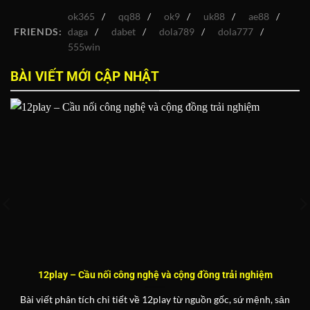
ok365
qq88
ok9
uk88
ae88
FRIENDS:
daga
dabet
dola789
dola777
555win
BÀI VIẾT MỚI CẬP NHẬT
12play – Cầu nối công nghệ và cộng đồng trải nghiệm
Bài viết phân tích chi tiết về 12play từ nguồn gốc, sứ mệnh, sản