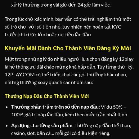
xử lý thường trong vài giờ đến 24 giờ làm việc.
Trong lúc chờ xác minh, bạn vẫn có thể trải nghiệm thử một
số trò chơi với số tiền nhỏ, tuy nhiên nên hoàn tất KYC
trước khi cược lớn hoặc rút tiền lần đầu.
Khuyến Mãi Dành Cho Thành Viên Đăng Ký Mới
Một trong những lý do nhiều người lựa chọn đăng ký 12play
là hệ thống ưu đãi chào mừng khá hấp dẫn. Tùy từng thời kỳ,
12PLAY.COM có thể triển khai các gói thưởng khác nhau,
nhưng thường xoay quanh các nhóm sau:
Thưởng Nạp Đầu Cho Thành Viên Mới
Thưởng phần trăm trên số tiền nạp đầu
: Ví dụ 50% –
100% giá trị nạp lần đầu, kèm theo mức trần nhất định.
Áp dụng cho từng sản phẩm
: Thưởng nạp đầu thể thao,
casino, slot, bắn cá… mỗi gói có điều kiện riêng.