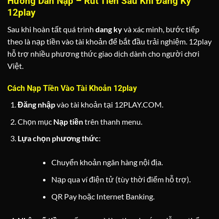
Hướng Dẫn Nạp – Rút Tiền Sau Khi Đăng Ký
12play
Sau khi hoàn tất quá trình
dang ky
và xác minh, bước tiếp
theo là nạp tiền vào tài khoản để bắt đầu trải nghiệm. 12play
hỗ trợ nhiều phương thức giao dịch dành cho người chơi
Việt.
Cách Nạp Tiền Vào Tài Khoản 12play
Đăng nhập
vào tài khoản tại 12PLAY.COM.
Chọn mục
Nạp tiền
trên thanh menu.
Lựa chọn phương thức
:
Chuyển khoản ngân hàng nội địa.
Nạp qua ví điện tử (tùy thời điểm hỗ trợ).
QR Pay hoặc Internet Banking.