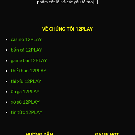
phẩm cốt lõi và các yếu tố tạo[...]
VỀ CHÚNG TÔI 12PLAY
casino 12PLAY
bắn cá 12PLAY
game bài 12PLAY
thể thao 12PLAY
tài xỉu 12PLAY
đá gà 12PLAY
xổ số 12PLAY
tin tức 12PLAY
HƯỚNG DẪN
GAME HOT