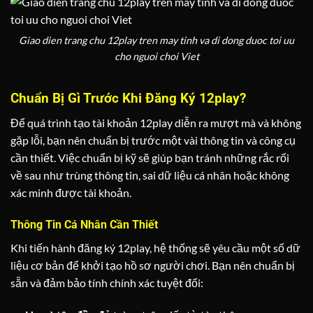
Giao dien trang chu 12play tren may tinh va di dong duoc toi uu
cho nguoi choi Viet
Chuẩn Bị Gì Trước Khi Đăng Ký 12play?
Để quá trình tạo tài khoản 12play diễn ra mượt mà và không
gặp lỗi, bạn nên chuẩn bị trước một vài thông tin và công cụ
cần thiết. Việc chuẩn bị kỹ sẽ giúp bạn tránh những rắc rối
về sau như trùng thông tin, sai dữ liệu cá nhân hoặc không
xác minh được tài khoản.
Thông Tin Cá Nhân Cần Thiết
Khi tiến hành đăng ký 12play, hệ thống sẽ yêu cầu một số dữ
liệu cơ bản để khởi tạo hồ sơ người chơi. Bạn nên chuẩn bị
sẵn và đảm bảo tính chính xác tuyệt đối: