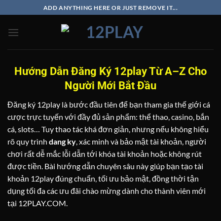
Bỏ
ADD ANYTHING HERE OR JUST REMOVE IT...
qua
nội
dung
Hướng Dẫn Đăng Ký 12play Từ A–Z Cho
Người Mới Bắt Đầu
Đăng ký 12play là bước đầu tiên để bạn tham gia thế giới cá
cược trực tuyến với đầy đủ sản phẩm: thể thao, casino, bắn
cá, slots… Tuy thao tác khá đơn giản, nhưng nếu không hiểu
rõ quy trình
dang ky
, xác minh và bảo mật tài khoản, người
chơi rất dễ mắc lỗi dẫn tới khóa tài khoản hoặc không rút
được tiền. Bài hướng dẫn chuyên sâu này giúp bạn tạo tài
khoản 12play đúng chuẩn, tối ưu bảo mật, đồng thời tận
dụng tối đa các ưu đãi chào mừng dành cho thành viên mới
tại 12PLAY.COM.