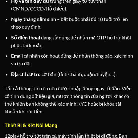
Họ và tên đầy đủ
trùng trên giấy tờ tùy thân
(CMND/CCCD/Hộ chiếu).
Ngày tháng năm sinh
– bắt buộc phải đủ 18 tuổi trở lên
theo quy định.
Số điện thoại
đang sử dụng để nhận mã OTP, hỗ trợ khôi
phục tài khoản.
Email
cá nhân còn hoạt động để nhận thông báo, xác minh
và ưu đãi.
Địa chỉ cư trú
cơ bản (tỉnh/thành, quận/huyện…).
Tất cả thông tin trên nên được nhập đúng ngay từ đầu. Việc
cố tình dùng dữ liệu giả, mượn thông tin của người khác có
thể khiến bạn không thể xác minh KYC hoặc bị khóa tài
khoản khi rút tiền.
Thiết Bị & Kết Nối Mạng
12play hỗ trợ tốt trên cả máy tính lẫn thiết bị di động. Bạn