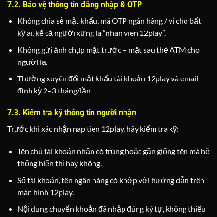
7.2. Bảo vệ thông tin đăng nhập & OTP
Không chia sẻ mật khẩu, mã OTP ngân hàng / ví cho bất
kỳ ai, kể cả người xưng là “nhân viên 12play”.
Không gửi ảnh chụp mặt trước – mặt sau thẻ ATM cho
người lạ.
Thường xuyên đổi mật khẩu tài khoản 12play và email
định kỳ 2–3 tháng/lần.
7.3. Kiểm tra kỹ thông tin người nhận
Trước khi xác nhận nap tien 12play, hãy kiểm tra kỹ:
Tên chủ tài khoản nhận có trùng hoặc gần giống tên mà hệ
thống hiển thị hay không.
Số tài khoản, tên ngân hàng có khớp với hướng dẫn trên
màn hình 12play.
Nội dung chuyển khoản đã nhập đúng ký tự, không thiếu