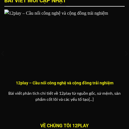
BÀI VIẾT MỚI CẬP NHẬT
12play – Cầu nối công nghệ và cộng đồng trải nghiệm
Bài viết phân tích chi tiết về 12play từ nguồn gốc, sứ mệnh, sản
phẩm cốt lõi và các yếu tố tạo[...]
VỀ CHÚNG TÔI 12PLAY