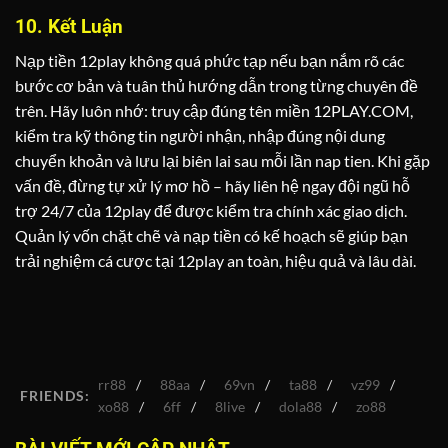
10. Kết Luận
Nạp tiền 12play không quá phức tạp nếu bạn nắm rõ các
bước cơ bản và tuân thủ hướng dẫn trong từng chuyên đề
trên. Hãy luôn nhớ: truy cập đúng tên miền 12PLAY.COM,
kiểm tra kỹ thông tin người nhận, nhập đúng nội dung
chuyển khoản và lưu lại biên lai sau mỗi lần nap tien. Khi gặp
vấn đề, đừng tự xử lý mơ hồ – hãy liên hệ ngay đội ngũ hỗ
trợ 24/7 của 12play để được kiểm tra chính xác giao dịch.
Quản lý vốn chặt chẽ và nạp tiền có kế hoạch sẽ giúp bạn
trải nghiệm cá cược tại 12play an toàn, hiệu quả và lâu dài.
rr88
88aa
69vn
ta88
vz99
FRIENDS:
xo88
6ff
8live
dola88
zo88