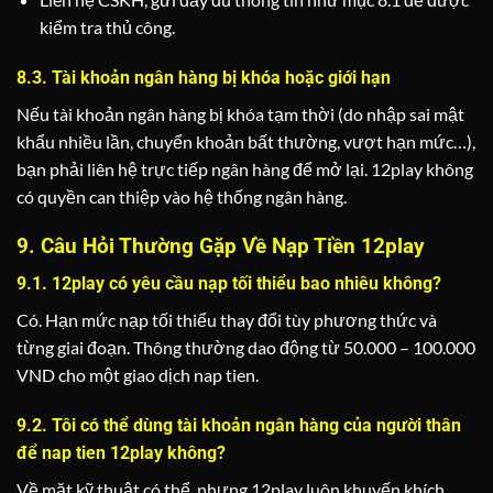
kiểm tra thủ công.
8.3. Tài khoản ngân hàng bị khóa hoặc giới hạn
Nếu tài khoản ngân hàng bị khóa tạm thời (do nhập sai mật
khẩu nhiều lần, chuyển khoản bất thường, vượt hạn mức…),
bạn phải liên hệ trực tiếp ngân hàng để mở lại. 12play không
có quyền can thiệp vào hệ thống ngân hàng.
9. Câu Hỏi Thường Gặp Về Nạp Tiền 12play
9.1. 12play có yêu cầu nạp tối thiểu bao nhiêu không?
Có. Hạn mức nạp tối thiểu thay đổi tùy phương thức và
từng giai đoạn. Thông thường dao động từ 50.000 – 100.000
VND cho một giao dịch nap tien.
9.2. Tôi có thể dùng tài khoản ngân hàng của người thân
để nap tien 12play không?
Về mặt kỹ thuật có thể, nhưng 12play luôn khuyến khích