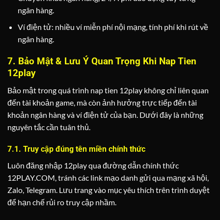
ngân hàng.
Ví điện tử: nhiều ví miễn phí nội mạng, tính phí khi rút về
ngân hàng.
7. Bảo Mật & Lưu Ý Quan Trọng Khi Nap Tien
12play
Bảo mật trong quá trình nap tien 12play không chỉ liên quan
đến tài khoản game, mà còn ảnh hưởng trực tiếp đến tài
khoản ngân hàng và ví điện tử của bạn. Dưới đây là những
nguyên tắc cần tuân thủ.
7.1. Truy cập đúng tên miền chính thức
Luôn đăng nhập 12play qua đường dẫn chính thức
12PLAY.COM, tránh các link mạo danh gửi qua mạng xã hội,
Zalo, Telegram. Lưu trang vào mục yêu thích trên trình duyệt
để hạn chế rủi ro truy cập nhầm.