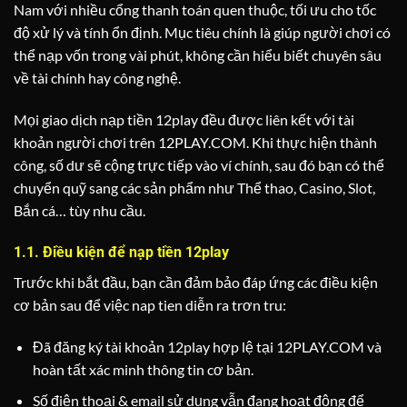
Nam với nhiều cổng thanh toán quen thuộc, tối ưu cho tốc
độ xử lý và tính ổn định. Mục tiêu chính là giúp người chơi có
thể nạp vốn trong vài phút, không cần hiểu biết chuyên sâu
về tài chính hay công nghệ.
Mọi giao dịch nạp tiền 12play đều được liên kết với tài
khoản người chơi trên 12PLAY.COM. Khi thực hiện thành
công, số dư sẽ cộng trực tiếp vào ví chính, sau đó bạn có thể
chuyển quỹ sang các sản phẩm như Thể thao, Casino, Slot,
Bắn cá… tùy nhu cầu.
1.1. Điều kiện để nạp tiền 12play
Trước khi bắt đầu, bạn cần đảm bảo đáp ứng các điều kiện
cơ bản sau để việc nap tien diễn ra trơn tru:
Đã đăng ký tài khoản 12play hợp lệ tại 12PLAY.COM và
hoàn tất xác minh thông tin cơ bản.
Số điện thoại & email sử dụng vẫn đang hoạt động để