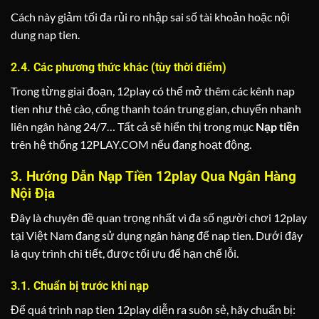
Cách này giảm tối đa rủi ro nhập sai số tài khoản hoặc nội
dung nap tien.
2.4. Các phương thức khác (tùy thời điểm)
Trong từng giai đoạn, 12play có thể mở thêm các kênh nap
tien như thẻ cào, cổng thanh toán trung gian, chuyển nhanh
liên ngân hàng 24/7… Tất cả sẽ hiển thị trong mục
Nạp tiền
trên hệ thống 12PLAY.COM nếu đang hoạt động.
3. Hướng Dẫn Nạp Tiền 12play Qua Ngân Hàng
Nội Địa
Đây là chuyên đề quan trọng nhất vì đa số người chơi 12play
tại Việt Nam đang sử dụng ngân hàng để nap tien. Dưới đây
là quy trình chi tiết, được tối ưu để hạn chế lỗi.
3.1. Chuẩn bị trước khi nạp
Để quá trình nap tien 12play diễn ra suôn sẻ, hãy chuẩn bị: