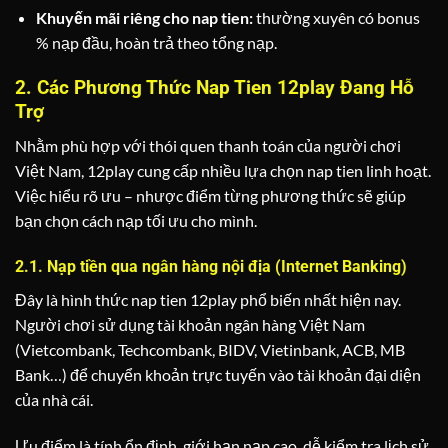
Khuyến mãi riêng cho nap tien:
thường xuyên có bonus
% nạp đầu, hoàn trả theo tổng nạp.
2. Các Phương Thức Nap Tien 12play Đang Hỗ
Trợ
Nhằm phù hợp với thói quen thanh toán của người chơi
Việt Nam, 12play cung cấp nhiều lựa chọn nap tien linh hoạt.
Việc hiểu rõ ưu – nhược điểm từng phương thức sẽ giúp
bạn chọn cách nạp tối ưu cho mình.
2.1. Nạp tiền qua ngân hàng nội địa (Internet Banking)
Đây là hình thức nap tien 12play phổ biến nhất hiện nay.
Người chơi sử dụng tài khoản ngân hàng Việt Nam
(Vietcombank, Techcombank, BIDV, Vietinbank, ACB, MB
Bank…) để chuyển khoản trực tuyến vào tài khoản đại diện
của nhà cái.
Ưu điểm là tính ổn định, giới hạn nạp cao, dễ kiểm tra lịch sử