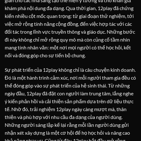
gian cho các nhà sáng tạo thể hiện ý tưởng và cho khán giả
khám phá nội dung đa dạng. Qua thời gian, 12play đã chứng
kiến nhiều cột mốc quan trọng: từ giai đoạn thử nghiệm, tới
việc mở rộng tính năng cộng đồng, đến việc hợp tác với các
đối tác trong lĩnh vực truyền thông và giáo dục. Những bước
đi này không chỉ mở rộng quy mô mà còn củng cố tầm nhìn
mang tính nhân văn: một nơi mọi người có thể học hỏi, kết
nối và đóng góp cho sự tiến bộ chung.
Sự phát triển của 12play không chỉ là câu chuyện kinh doanh.
Đó là một hành trình cảm xúc, nơi mỗi người tham gia đều có
thể đóng góp vào sự phát triển của hệ sinh thái. Từ những
ngày đầu, 12play đã đặt con người làm trung tâm, lắng nghe
ý kiến phản hồi và cải thiện sản phẩm dựa trên dữ liệu thực
tế. Nhờ đó, trải nghiệm 12play ngày càng mượt mà, thân
thiện và phù hợp với nhu cầu đa dạng của người dùng.
Những người sáng lập kể lại rằng mỗi lần người dùng gửi
nhận xét xây dựng là một cơ hội để họ học hỏi và nâng cao
khả năng phục vụ. Cũng từ đây, 12play bắt đầu mở rộng