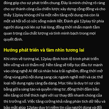
đóng góp cho sự phát triển chung. Đây là minh chứng rõ ràng
cho sự thành công của chiến lược xây dựng cộng đồng và cho
thấy 12play không chỉ là một nền tảng nội dung mà còn là
một xã hội số có sức sống mãnh liệt. Đánh giá 12play từ phía
người dùng nói lên sự hài lòng, đồng thời nhấn mạnh tầm
quan trọng của chất lượng và tính minh bạch trong mọi
quyết định.
Hướng phát triển và tầm nhìn tương lai
Khi nhìn về tương lai, 12play định hình lộ trình phát triển
bền vững và có thẩm mỹ. Nền tảng sẽ tiếp tục đầu tư mạnh
vào công nghệ AI để cá nhân hóa trải nghiệm, đồng thời mở
rộng vùng phủ nội dung sang các ngành nghề mới và các thể
loại nội dung ngày càng đa dạng. Mục tiêu là duy trì sự cân
bằng giữa sáng tạo và quyền riêng tư, đồng thời đảm bảo
nền tảng có thể thích nghi với sự thay đổi nhanh chóng của
thị trường số. Việc tăng cường khả năng phân tích dữ liệu và
bảo mật giúp 12play duy trì niềm tin của người dùng và đối