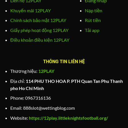
Liên hệ 12PLAY
Đăng nhập
Khuyến mãi 12PLAY
Nạp tiền
Chính sách bảo mật 12PLAY
Rút tiền
Giấy phép hoạt động 12PLAY
Tải app
Điều khoản điều kiện 12PLAY
THÔNG TIN LIÊN HỆ
Thương hiệu:
12PLAY
Địa chỉ:
114 PHU THO HOA P. PTH Quan Tan Phu Thanh
pho Ho Chi Minh
Phone:
0967316136
Email:
888slot@wettingblog.com
Website:
https://12play.littleknightsfootball.org/