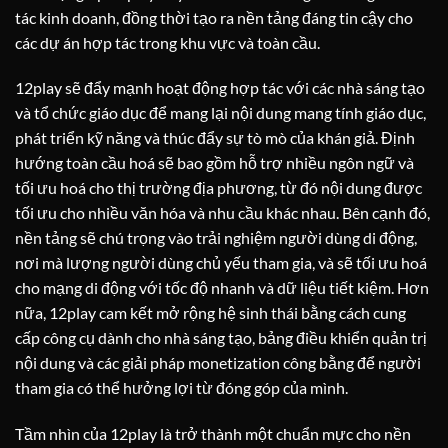
tác kinh doanh, đồng thời tạo ra nền tảng đáng tin cậy cho
các dự án hợp tác trong khu vực và toàn cầu.
12play sẽ đẩy mạnh hoạt động hợp tác với các nhà sáng tạo
và tổ chức giáo dục để mang lại nội dung mang tính giáo dục,
phát triển kỹ năng và thúc đẩy sự tò mò của khán giả. Định
hướng toàn cầu hoá sẽ bao gồm hỗ trợ nhiều ngôn ngữ và
tối ưu hoá cho thị trường địa phương, từ đó nội dung được
tối ưu cho nhiều văn hóa và nhu cầu khác nhau. Bên cạnh đó,
nền tảng sẽ chú trọng vào trải nghiệm người dùng di động,
nơi mà lượng người dùng chủ yếu tham gia, và sẽ tối ưu hoá
cho mạng di động với tốc độ nhanh và dữ liệu tiết kiệm. Hơn
nữa, 12play cam kết mở rộng hệ sinh thái bằng cách cung
cấp công cụ dành cho nhà sáng tạo, bảng điều khiển quản trị
nội dung và các giải pháp monetization công bằng để người
tham gia có thể hưởng lợi từ đóng góp của mình.
Tầm nhìn của 12play là trở thành một chuẩn mực cho nền