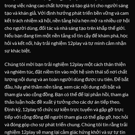
trong việc nâng cao chất lượng và tạo giá trị cho người sáng
tạo và khán giả. Với định hướng phát triển bền vững và cam
kết trách nhiệm xã hội, nền tảng hứa hẹn mở ra nhiều cơ hội
cho người dùng, đối tác và nhà sáng tạo trên khắp thế giới.
Nếu bạn đang tìm một nền tảng số tin cậy để khám phá, học
hỏi và kết nối, hãy trải nghiệm 12play và tự mình cảm nhận
sự khác biệt.
Chúng tôi mời bạn trải nghiệm 12play một cách thân thiện
và nghiêm túc, đặt niềm tin vào một hệ sinh thái số nơi chất
lượng nội dung và an toàn người dùng được ưu tiên. Để bắt
đầu, hãy ghé thăm nền tảng, xem các nội dung nổi bật và
tham gia vào cộng đồng. Bạn có thể để lại phản hồi, tham gia
thảo luận hoặc đề xuất ý tưởng cho các dự án tiếp theo.
Định kỳ, 12play tổ chức sự kiện trực tuyến và gặp gỡ trực
tiếp với cộng đồng để người tham gia có thể gặp gỡ, học hỏi
và đóng góp cho sự phát triển chung. Chúng tôi tin rằng trải
nghiệm 12play sẽ mang lại cảm giác hứng khởi và sự tự tin