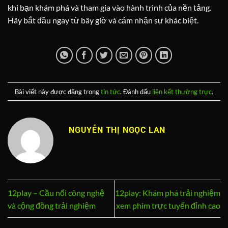
khi bạn khám phá và tham gia vào hành trình của nền tảng.
Hãy bắt đầu ngay từ bây giờ và cảm nhận sự khác biệt.
Bài viết này được đăng trong
tin tức
. Đánh dấu
liên kết thường trực
.
NGUYỄN THỊ NGỌC LAN
12play – Cầu nối công nghệ
12play: Khám phá trải nghiệm
và cộng đồng trải nghiệm
xem phim trực tuyến đỉnh cao